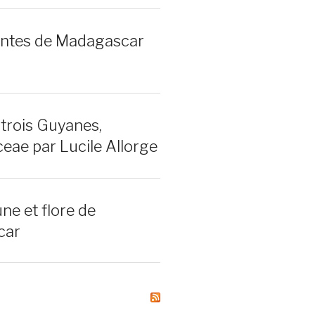
lantes de Madagascar
 trois Guyanes,
ae par Lucile Allorge
une et flore de
car