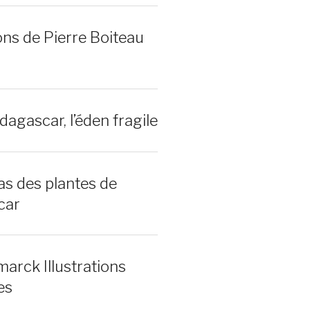
ons de Pierre Boiteau
dagascar, l’éden fragile
las des plantes de
car
marck Illustrations
es