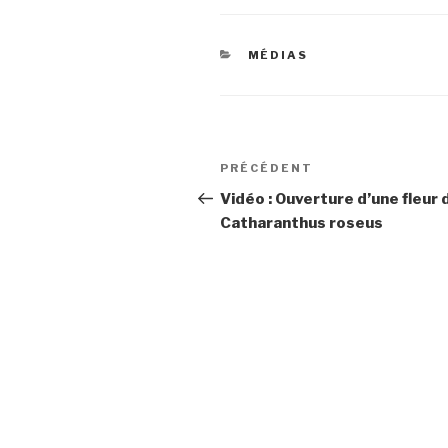
CATÉGORIES
MÉDIAS
Navigation
PRÉCÉDENT
Article
de
précédent
Vidéo : Ouverture d’une fleur 
Catharanthus roseus
l’article