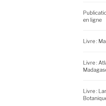
Publicati
en ligne
Livre : Ma
Livre : At
Madagas
Livre : La
Botaniqu