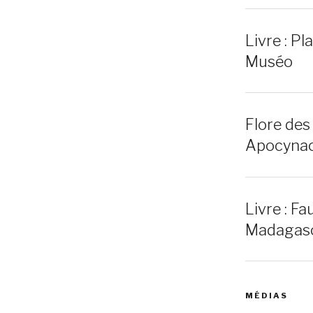
Livre : P
Muséo
Flore des
Apocynace
Livre : Fa
Madagas
MÉDIAS