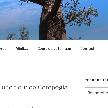
vres
Médias
Cours de botanique
Contact
RECHERCHE
N
d’une fleur de Ceropegia
Recherche
pour
: