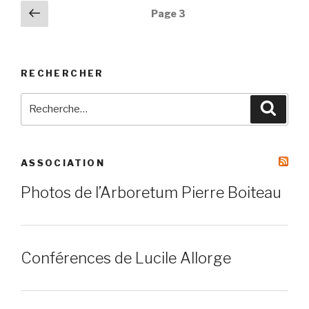
Navigation
Page
Page
3
précédente
des
articles
RECHERCHER
Recherche
Reche
pour
:
ASSOCIATION
Photos de l’Arboretum Pierre Boiteau
Conférences de Lucile Allorge